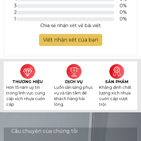
3
0%
2
0%
1
0%
Chia sẻ nhận xét về bài viết
Viết nhận xét của bạn
THƯƠNG HIỆU
DỊCH VỤ
SẢN PHẨM
Hơn 15 năm uy tín
Luôn sẵn sàng phục
Khẳng định chất
trong lĩnh vực cung
vụ và tận tâm để
lượng xích nhựa
cấp xích nhựa cuốn
khách hàng hài
cuốn cáp vượt
cáp.
lòng.
trội.
Câu chuyện của chúng tôi