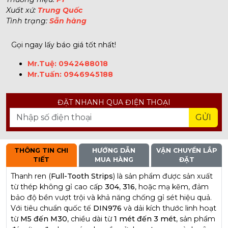
Xuất xứ:
Trung Quốc
Tình trạng:
Sẵn hàng
Gọi ngay lấy báo giá tốt nhất!
Mr.Tuệ:
0942488018
Mr.Tuấn:
0946945188
ĐẶT NHANH QUA ĐIỆN THOẠI
GỬI
THÔNG TIN CHI
HƯỚNG DẪN
VẬN CHUYỂN LẮP
TIẾT
MUA HÀNG
ĐẶT
Thanh ren (
Full-Tooth Strips
) là sản phẩm được sản xuất
từ thép không gỉ cao cấp
304
,
316
, hoặc mạ kẽm, đảm
bảo độ bền vượt trội và khả năng chống gỉ sét hiệu quả.
Với tiêu chuẩn quốc tế
DIN976
và dải kích thước linh hoạt
từ
M5 đến M30
, chiều dài từ
1 mét đến 3 mét
, sản phẩm